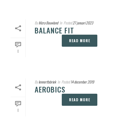
By
Mizra Bouwland
In
Posted
27 januari 2023
BALANCE FIT
READ MORE
0
By
lennertfabriek
In
Posted
14 december 2019
AEROBICS
READ MORE
0