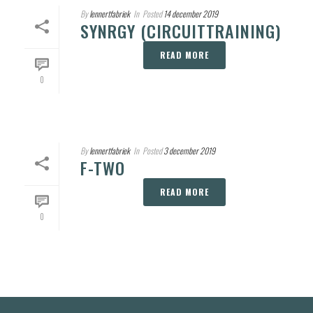
By
lennertfabriek
In
Posted
14 december 2019
SYNRGY (CIRCUITTRAINING)
READ MORE
0
By
lennertfabriek
In
Posted
3 december 2019
F-TWO
READ MORE
0