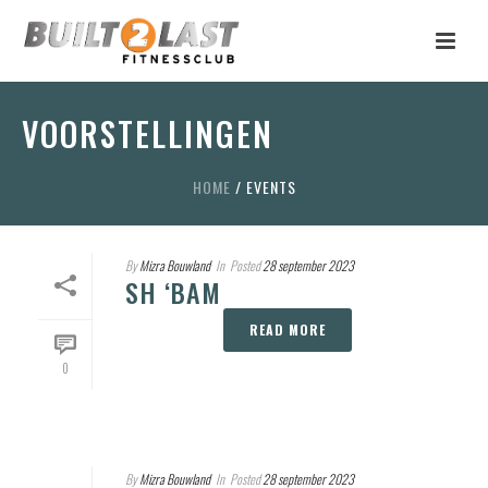
VOORSTELLINGEN
HOME
/
EVENTS
By
Mizra Bouwland
In
Posted
28 september 2023
SH ‘BAM
READ MORE
0
By
Mizra Bouwland
In
Posted
28 september 2023