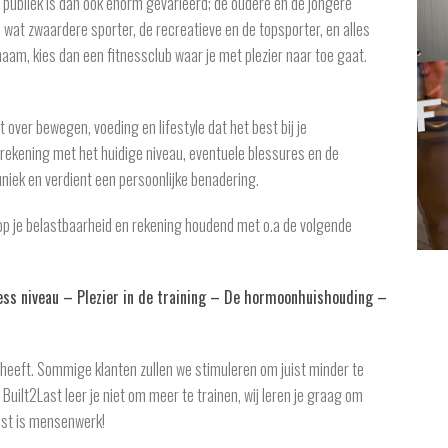
 publiek is dan ook enorm gevarieerd; de oudere en de jongere
 wat zwaardere sporter, de recreatieve en de topsporter, en alles
chaam, kies dan een fitnessclub waar je met plezier naar toe gaat.
t over bewegen, voeding en lifestyle dat het best bij je
 rekening met het huidige niveau, eventuele blessures en de
uniek en verdient een persoonlijke benadering.
 op je belastbaarheid en rekening houdend met o.a de volgende
ess niveau – Plezier in de training – De hormoonhuishouding –
ig heeft. Sommige klanten zullen we stimuleren om juist minder te
Built2Last leer je niet om meer te trainen, wij leren je graag om
Last is mensenwerk!