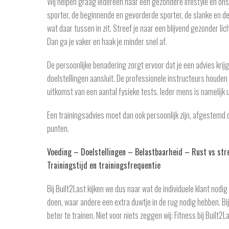
Wij helpen graag iedereen naar een gezondere lifestyle en ons
sporter, de beginnende en gevorderde sporter, de slanke en de
wat daar tussen in zit. Streef je naar een blijvend gezonder li
Dan ga je vaker en haak je minder snel af.
De persoonlijke benadering zorgt ervoor dat je een advies krijg
doelstellingen aansluit. De professionele instructeurs houden
uitkomst van een aantal fysieke tests. Ieder mens is namelijk 
Een trainingsadvies moet dan ook persoonlijk zijn, afgestemd
punten.
Voeding – Doelstellingen – Belastbaarheid – Rust vs str
Trainingstijd en trainingsfrequentie
Bij Built2Last kijken we dus naar wat de individuele klant nod
doen, waar andere een extra duwtje in de rug nodig hebben. Bij 
beter te trainen. Niet voor niets zeggen wij: Fitness bij Built2