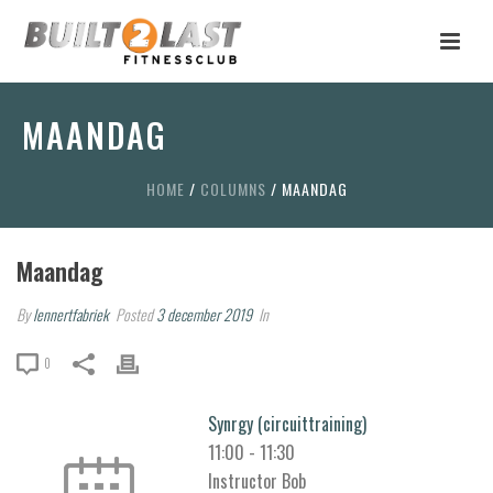
MAANDAG
HOME
/
COLUMNS
/
MAANDAG
Maandag
By
lennertfabriek
Posted
3 december 2019
In
0
Synrgy (circuittraining)
11:00
-
11:30
Instructor Bob